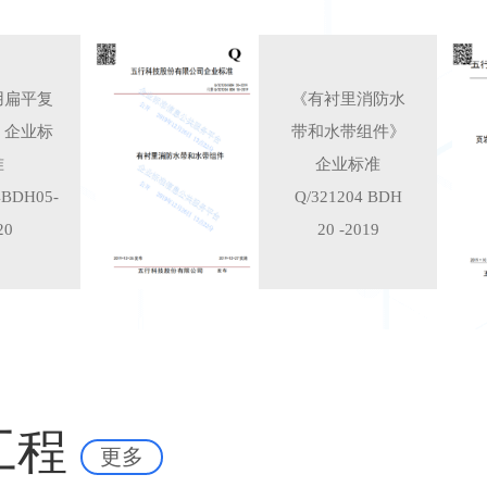
用扁平复
《有衬里消防水
》企业标
带和水带组件》
准
企业标准
4BDH05-
Q/321204 BDH
20
20 -2019
工程
更多