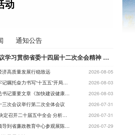
活动
闻
通知公告
省政府党组（扩大）会议学习贯彻省委十四届十二次全会精神 集中精力扎扎实实做好各项工作 以新业绩迎接省党代会胜利召开
经济高质量发展行稳致远
2026-08-05
练好内功挑大梁——江苏牢记嘱托奋力书写“十五五”开局答卷
2026-08-03
《求是》杂志发表习近平总书记重要文章《加快建设健康中国》
2026-08-03
十三次会议举行第二次全体会议
2026-07-31
中共中央政治局召开会议 决定召开二十届五中全会 分析研究当前经济形势和经济工作 中共中央总书记习近平主持会议
2026-07-31
信长星刘小涛张义珍等省领导到省廉政教育中心参观展陈并开展警示教育 始终严于律己严负其责严管所辖 不断巩固发展风清气正的良好政治生态
2026-07-29